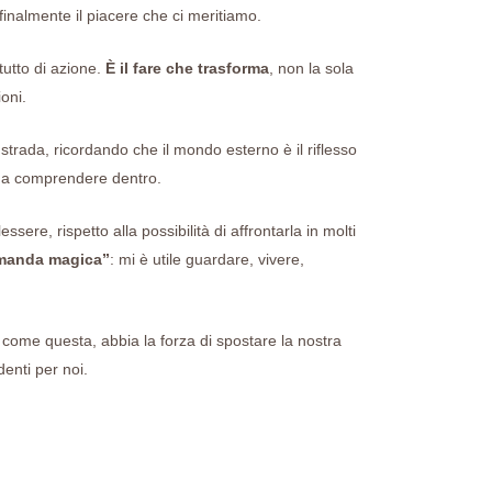
 finalmente il piacere che ci meritiamo.
ttutto di azione.
È il fare che trasforma
, non la sola
oni.
trada, ricordando che il mondo esterno è il riflesso
ima comprendere dentro.
sere, rispetto alla possibilità di affrontarla in molti
manda magica”
: mi è utile guardare, vivere,
come questa, abbia la forza di spostare la nostra
denti per noi.