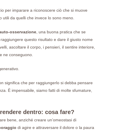
io per imparare a riconoscere ciò che si muove
o utili da quelli che invece lo sono meno.
’auto-osservazione
, una buona pratica che se
raggiungere questo risultato e dare il giusto nome
li, ascoltare il corpo, i pensieri, il sentire interiore,
che ne conseguono.
enerativo.
on significa che per raggiungerlo si debba pensare
a. È impensabile, siamo fatti di molte sfumature,
endere dentro: cosa fare?
tare bene, anziché creare un’omeostasi di
 coraggio
di agire e attraversare il dolore o la paura