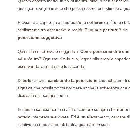
Questo aspetto mette un po’ di inquietudine, a ben pensarci! M
ansiogeno, voglio invece che possa essere uno stimolo a guar
Proviamo a capire un attimo
cos’è la sofferenza
. È uno sta
scollamento tra aspettative e realtà.
È uguale per tutti?
No. S
percezione soggettiva
.
Quindi la sofferenza è soggettiva.
Come possiamo dire che u
ad un’altra?
Ognuno vive la sua, legata alla propria esperienz
osservando la realtà che lo circonda.
Di bello c’è che,
cambiando la percezione
che abbiamo di c
significa che possiamo trasformare anche la sofferenza che
diceva la mia saggia nonna.
In questo cambiamento ci aiuta ricordare sempre che
non c’
poterlo interpretare e vivere. Ed è un allenamento, cercare di
istintivo, a come siamo abituati a guardare le cose.