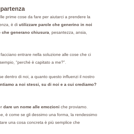
 partenza
elle prime cose da fare per aiutarci a prendere la
renza, è di
utilizzare parole che generino in noi
le che generano chiusura
, pesantezza, ansia,
 facciano entrare nella soluzione alle cose che ci
sempio, “perché è capitato a me?”.
 dentro di noi, a quanto questo influenzi il nostro
ntiamo a noi stessi, su di noi e a cui crediamo?
er
dare un nome alle emozioni
che proviamo.
e, è come se gli dessimo una forma, la rendessimo
ntare una cosa concreta è più semplice che