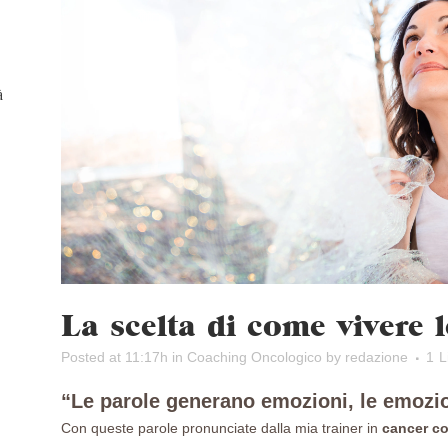
à
La scelta di come vivere 
Posted at 11:17h
in
Coaching Oncologico
by
redazione
1
L
“Le parole generano emozioni, le emoz
Con queste parole pronunciate dalla mia trainer in
cancer c