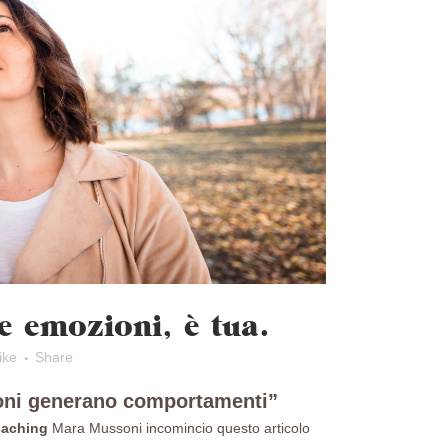
le emozioni, è tua.
ike
Share
ioni generano comportamenti”
oaching
Mara Mussoni
incomincio questo articolo